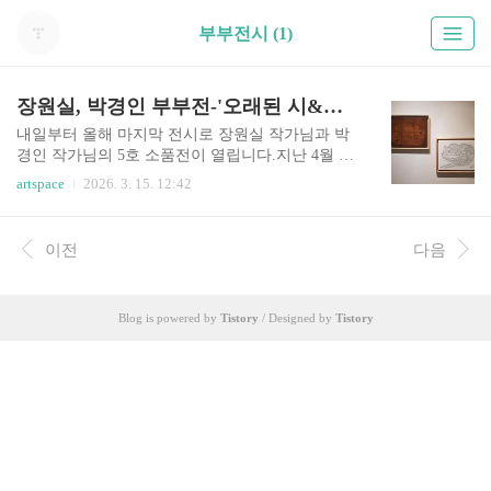
부부전시 (1)
장원실, 박경인 부부전-'오래된 시&몽상가의 뜰'
​​내일부터 올해 마지막 전시로 장원실 작가님과 박
경인 작가님의 5호 소품전이 열립니다.지난 4월 코
로나-19의 위기가 고조됐을 때 9년 만에 개인전을
artspace
2026. 3. 15. 12:42
연 장원실 작가님의 전시가 갤러리두 걸렉터들의
많은 사랑을 받았고, 개인전이 끝난 후 연말에 부부
소품전을 갖기로 했습니다.그동안 코로나 사태는
이전
다음
나아진 게 없고 급기야 정점에와 있는 듯한 상황이
지만 예정대로 전시를 합니다두 작가님께서 7개월
동안 준비하신 소품 각 50점씩 100점 전시 중 오늘
Blog is powered by
Tistory
/ Designed by
Tistory
50점을 설치했고, 나머지 50점은 23일 오후에 설치
할 예정입니다.많은 분들의 관심과 응원 덕분에 코
로나 사태에도 불구하고 올 한 해 쉬지 않고 마지막
까지 달려올 수 있었음에 깊은 감사를 드립니다.​​'오
래된 시 & 몽상가의 뜰'​●전시일정: 2020.12.19..