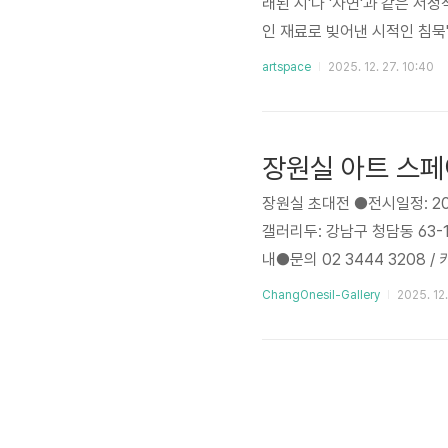
래된 시'나 '자연'과 같은 
인 재료로 빚어낸 시적인 침묵
객이 스스로 그 여백을 채우게 만
artspace
2025. 12. 27. 10:40
둔과 노동의 미학양평의 깊은 
술이 화려한 개념과 난해한 이
은 아주 오래된 장인처럼 묵묵히 
장원실 아트 스
장원실 초대전 ●전시일정: 2025
갤러리두: 강남구 청담동 63-
내●문의 02 3444 3208 / 
천생, 부산대학교 예술대학 
ChangOnesil-Gallery
2025. 12.
울)맑은물미술관(경기문화재단
트센터(화가의 방 프로젝트-기
(양평군립미술관)2011 양평