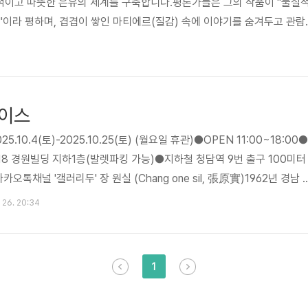
서정적이고 따뜻한 은유의 세계를 구축합니다.평론가들은 그의 작품이 "물질
"이라 평하며, 겹겹이 쌓인 마티에르(질감) 속에 이야기를 숨겨두고 관람
드는 기다림의 미학을 높이 평가합니다.Critical Essays제1장. 서론: 
숲속, 도시의 소음이 소거된 그곳에 화가 장원실의 작업실이 있다. 현대 
론으로 무장하며 관람객을 압도하려 할 때, 장원실은 마치 구도자처럼, 혹
'물질'과 씨름한다. 그녀의 캔버스는 매끄러운 환영(Illu..
페이스
.10.4(토)-2025.10.25(토) (월요일 휴관)●OPEN 11:00~18:00●
18 경원빌딩 지하1층(발렛파킹 가능)●지하철 청담역 9번 출구 100미터
카카오톡채널 '갤러리두' 장 원실 (Chang one sil, 張原實)1962년 경남 
미술학과졸업개인전2002 부산문화회관 중전시실2008 인사아트센터(서
 26. 20:34
 창작지원프로그램/양평)갤러리 이듬(기획초대전/부산)2009 마나스 
획초대전/양평)2011 스페이스 통 / 서울(기획초대전)단체전2012 가족
군립미술관 개관기념전(양평미술관/경기도..
1