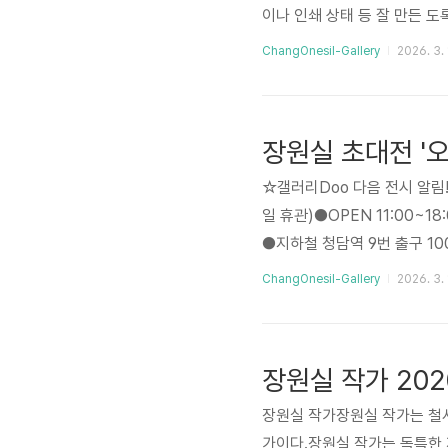
이나 인쇄 상태 등 잘 만든 
방문해 그 다음 해 봄 전시를 
ChangOnesil-Gallery
2026. 3. 
에 가진 작가님의 개인전(갤러
년 두번 째 개인전에 이어 올
의 책시리즈와 책걸상 시리즈
장원실 초대전 '
련되..
☆갤러리Doo 다음 전시 알림!!!
일 휴관)●OPEN 11:00~1
●지하철 청담역 9번 출구 10
AVER Corp. 갤러리 두서울
ChangOnesil-Gallery
2026. 3. 
1.2(화)-11.20(토)ㅡ장원
장원실 작가 202
장원실 작가​장원실 작가는 철
가이다.장원실 작가는 독특한 