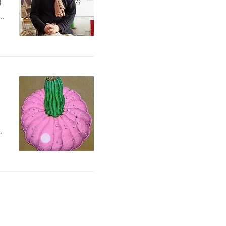
적
은
미
합
아