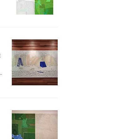
로
.
니