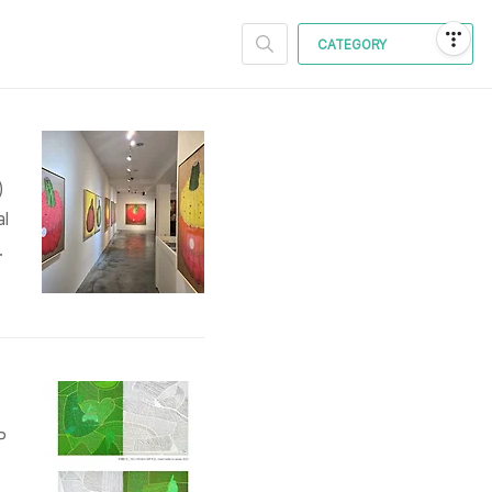
CATEGORY
)
l
2
카
P