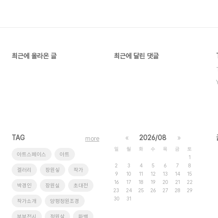
최근에 올라온 글
최근에 달린 댓글
TAG
«
2026/08
»
more
일
월
화
수
목
금
토
아트스페이스
아트
1
2
3
4
5
6
7
8
겔러리
장원싷
작가
9
10
11
12
13
14
15
16
17
18
19
20
21
22
박경인
장원실
초대전
23
24
25
26
27
28
29
30
31
작가소개
양평정원조경
부부전시
정원살
화백