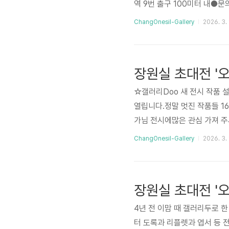
역 9번 출구 100미터 내​●문의
시]-장원실 초대전|작성자 
ChangOnesil-Gallery
2026. 3. 
장원실 초대전 '
☆갤러리Doo 새 전시 작품 
열립니다.정말 멋진 작품들 1
가님 전시에많은 관심 가져 주시기
20(토) (월요일 휴관)●OPE
ChangOnesil-Gallery
2026. 3. 
렛파킹 가능)●지하철 청담역 9
다.​[출처] 장원실 초대전 '
장원실 초대전 '오
4년 전 이맘 때 갤러리두로 
터 도록과 리플렛과 엽서 등 