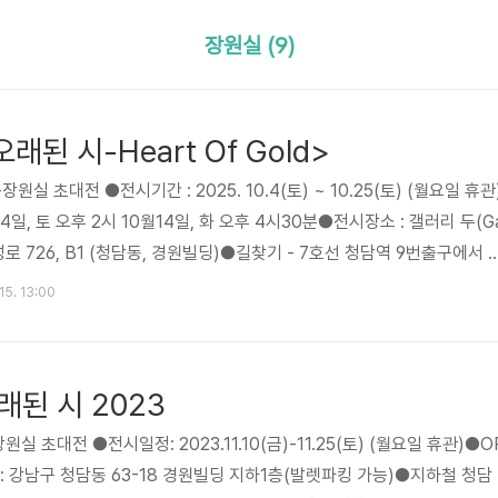
장원실 (9)
된 시-Heart Of Gold>
장원실 초대전 ●전시기간 : 2025. 10.4(토) ~ 10.25(토) (월요일 휴관
4일, 토 오후 2시 10월14일, 화 오후 4시30분●전시장소 : 갤러리 두(Ga
성로 726, B1 (청담동, 경원빌딩)●길찾기 - 7호선 청담역 9번출구에서 1
한 건물 지하1층(1층 세라젬)■작품 및 전시 문의 :02-3444-3208 
15. 13:00
://www.instagram.com/gallerydoo_official​[출처] [갤러리두
작성자 갤러리두
래된 시 2023
실 초대전 ​​●전시일정: 2023.11.10(금)-11.25(토) (월요일 휴관)●O
리두: 강남구 청담동 63-18 경원빌딩 지하1층(발렛파킹 가능)●지하철 청담