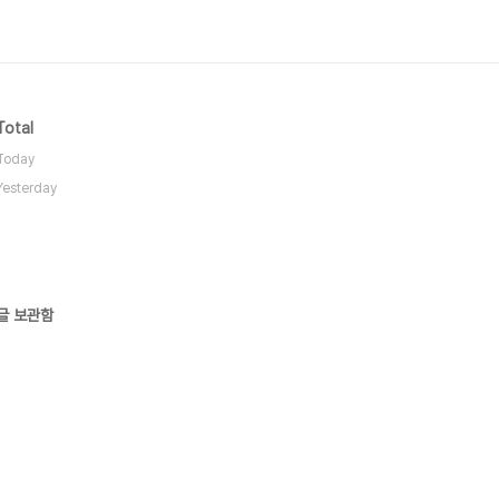
Total
Today
Yesterday
글 보관함