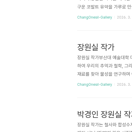
구운 코발트 유약을 가루로 만
작품을 그려낸다. 이에 영감이
ChangOnesil-Gallery
2026. 3. 
의 공방에서 본 청화자기의 느
업하고 있다.작가의 현재 드로잉
번 구워 부드럽고 유연하게 만든
장원실 작가
장원실 작가​부산대 예술대학 
하여 우리의 추억과 철학, 그
재료를 찾아 물성을 연구하며 
들어 작품을 제작했던 과거와 
ChangOnesil-Gallery
2026. 3. 
된 것은 양평의 다른 작가들과
기의 느낌에서 영감을 받아, 
을 본 이들이 도자기 작업이냐는
박경인 장원실 작
장원실 작가는 철사와 합성수지