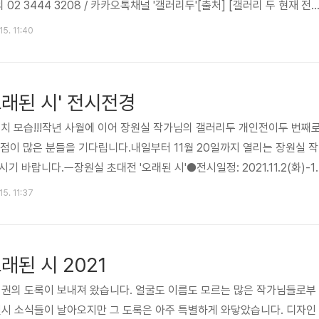
 02 3444 3208 / 카카오톡채널 '갤러리두'​[출처] [갤러리 두 현재 전
갤러리두
15. 11:40
오래된 시' 전시전경
설치 모습!!!작년 사월에 이어 장원실 작가님의 갤러리두 개인전이두 번째
6점이 많은 분들을 기다립니다.내일부터 11월 20일까지 열리는 장원실 작
 바랍니다.ㅡ장원실 초대전 '오래된 시'​●전시일정: 2021.11.2(화)-11
N 11:00~18:00​●갤러리두: 강남구 청담동 63-18 경원빌딩 지하1층(발
15. 11:37
번 출구 100미터 내​●문의 02 3444 3208*오프닝파티는 따로 없습
오래된 시' 전시전경|작성자 갤러리두
래된 시 2021
한 권의 도록이 보내져 왔습니다. 얼굴도 이름도 모르는 많은 작가님들로부
전시 소식들이 날아오지만 그 도록은 아주 특별하게 와닿았습니다. 디자인