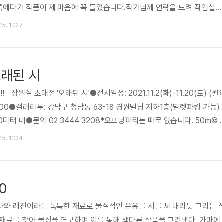
도록에다가 작품이 제 마음에 꼭 들었습니다.작가님께 연락을 드려 작업실을
잡았는데 2020년 새해 벽두부터 코비드 19의 기습에 걱정을 했지만 9년
15. 11:27
리두 첫 개인전)은 폭발적인 관심을 받고 성황리에 잘 치루었습니다.202
해 갤러리두에서의 세번 째 개인전도 크게 기대가 됩니다. 이번 전시는 이
에 이어 들판 시리즈를 주로 선보이는데 초록색과 흰색의 대비에서 오는 
오래된 시
ㅡ장원실 초대전 '오래된 시'​●전시일정: 2021.11.2(화)-11.20(토) (월
8:00​●갤러리두: 강남구 청담동 63-18 경원빌딩 지하1층(발렛파킹 가능)
0미터 내​●문의 02 3444 3208*오프닝파티는 따로 없습니다. 50m© 
특별시 강남구 삼성로 726 경원빌딩[출처] 갤러리두 다음전시 안내 2021.
15. 11:24
실 초대전 '오래된 시'|작성자 갤러리두
0
사와 레진이라는 독특한 재료로 물질적인 은유를 시를 써 내리듯 그리는 
재료를 찾아 물성을 연구하며 이를 통해 색다른 작품을 그려낸다. 가마에