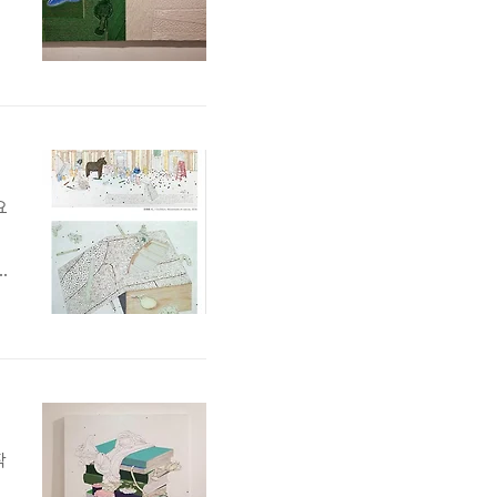
만
1
전
세
요
N
1
작