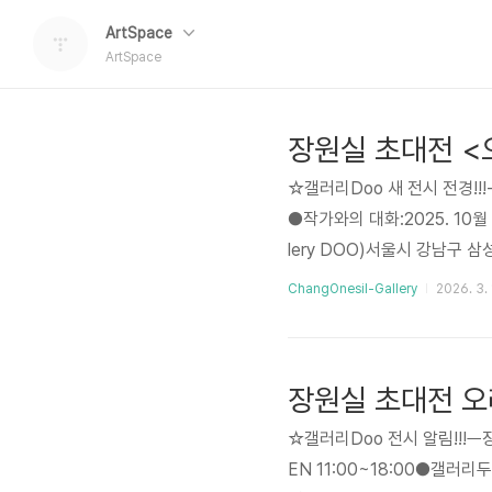
ArtSpace
ArtSpace
장원실 초대전 <오래
☆갤러리Doo 새 전시 전경!!!-
●작가와의 대화:2025. 10월 
lery DOO)서울시 강남구 삼
0M, 청담성당 지나 대로변 이웃
ChangOnesil-Gallery
2026. 3. 
카오채널:갤러리두인스타그램: https
전시전경] 장원실 초대전-|
장원실 초대전 오
☆갤러리Doo 전시 알림!!!ㅡ장원
EN 11:00~18:00​●갤러