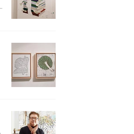
가
작
자
품