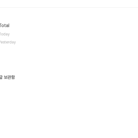
Total
Today
Yesterday
글 보관함