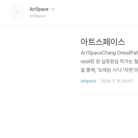
ArtSpace
ArtSpace
아트스페이스
ArtSpaceChang OnesilPar
nesil장 원 실장원실 작가는
을 통해, '오래된 시'나 '자
이 "물질적인 재료로 빚어낸 
artspace
2026. 3. 15. 06:47
두고 관람객이 스스로 그 여
⤢⤢⤢⤢⤢⤢⤢⤢⤢⤢⤢⤢⤢⤢⤢⤢A
무심하고 건조한 인물의 표정을