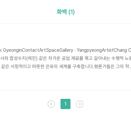
화백 (1)
k GyeonginContactArtSpaceGallery · YangpyeongArtistChang 
 철사와 합성수지(레진) 같은 차가운 공업 재료를 엮고 갈아내는 수행적 노
연'과 같은 서정적이고 따뜻한 은유의 세계를 구축합니다.평론가들은 그의 작
시적인 침묵"이라 평하며, 겹겹이 쌓인 마티에르(질감) 속에 이야기를 숨
백을 채우게 만드는 기다림의 미학을 높이 평가합니다.갤러리평론이력⤢⤢
rtistPark Gyeongin박 경 인박경인 작가는 화려한 색채와 대비되
 통해 현대인의 소외와..
1