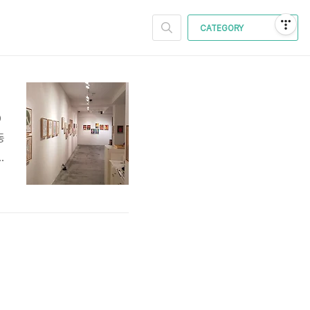
CATEGORY
O
동
품
겨
는