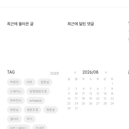
최근에 올라온 글
최근에 달린 댓글
TAG
«
2026/08
»
more
일
월
화
수
목
금
토
박경인
아트
장원싷
1
2
3
4
5
6
7
8
스페이스
양평정원조경
9
10
11
12
13
14
15
16
17
18
19
20
21
22
부부전시
artspace
23
24
25
26
27
28
29
30
31
장원실
정원조경
정원살
겔러리
작가
아트스페이스
초대전